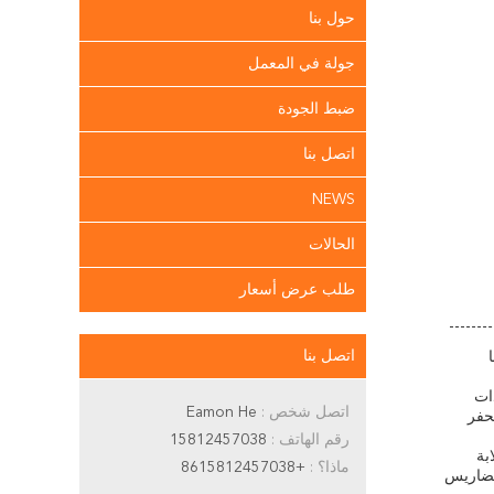
حول بنا
جولة في المعمل
ضبط الجودة
اتصل بنا
NEWS
الحالات
طلب عرض أسعار
اتصل بنا
ات
اتصل شخص :
Eamon He
لحفر
رقم الهاتف :
15812457038
. تضمن هذه الصلابة
ماذا؟ :
+8615812457038
 تضاريس