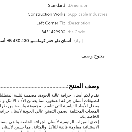
Standard
Dimension:
Construction Works
Applicable Industries:
Left Corner Tip
Description:
8431499900
Hs Code:
إبراز:
أسنان دلو حفر كوماتسو
,
HB 480-530 أسنان الدلو الصلبة
منتوج وصف
وصف المنتج:
نقدم لكم أسنان جرافة عالية الجودة، مصممة لتلبية المتطلب
لتطبيقات أسنان جرافة الصخور، مما يضمن الأداء الأمثل والم
بفضل الأبعاد القياسية التي تناسب مجموعة واسعة من طراز
المعدات المختلفة. يضمن التصنيع عالي الجودة لأسنان جرافة ا
الخاصة بك.
الاستثنائية مقاومة فائقة للتآكل والمتانة، مما يسمح لأس