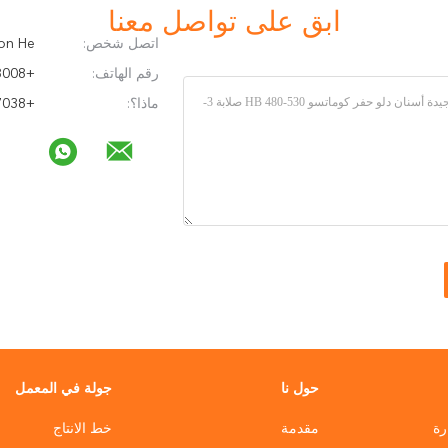
ابق على تواصل معنا
اتصل شخص:
Eamon He
رقم الهاتف:
+8613417028008
ماذا؟:
+8615812457038
حول نا
جولة في المعمل
رة
مقدمة
خط الانتاج