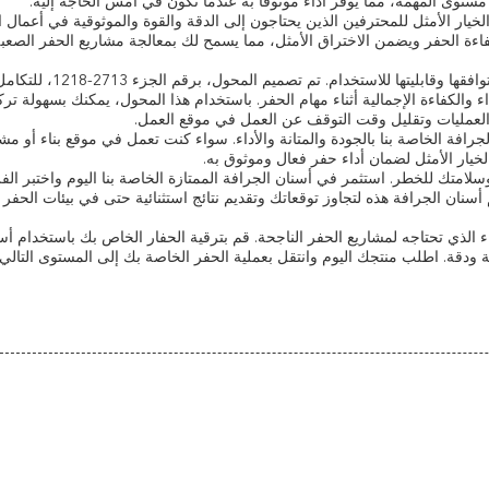
وى المهمة، مما يوفر أداءً موثوقًا به عندما تكون في أمس الحاجة إليه.
خيار الأمثل للمحترفين الذين يحتاجون إلى الدقة والقوة والموثوقية في أعمال ا
اءة الحفر ويضمن الاختراق الأمثل، مما يسمح لك بمعالجة مشاريع الحفر الصعبة
تأتي أسنان الجرافة الخاصة بنا مع محول مضمن، مما يعزز توافقها وقاب
لأداء والكفاءة الإجمالية أثناء مهام الحفر. باستخدام هذا المحول، يمكنك بسهولة تر
لعمليات وتقليل وقت التوقف عن العمل في موقع العمل.
جرافة الخاصة بنا بالجودة والمتانة والأداء. سواء كنت تعمل في موقع بناء أو م
خيار الأمثل لضمان أداء حفر فعال وموثوق به.
لامتك للخطر. استثمر في أسنان الجرافة الممتازة الخاصة بنا اليوم واختبر ال
 أسنان الجرافة هذه لتجاوز توقعاتك وتقديم نتائج استثنائية حتى في بيئات الحفر ا
داء الذي تحتاجه لمشاريع الحفر الناجحة. قم بترقية الحفار الخاص بك باستخدام أس
ة ودقة. اطلب منتجك اليوم وانتقل بعملية الحفر الخاصة بك إلى المستوى التالي!