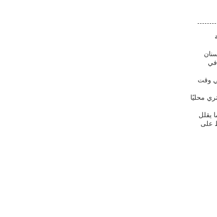
 يضمن تثبيتًا آمنًا لأسنان
 في
 هذا يعني وقت
شتري محليًا
ا يقلل
ظ على