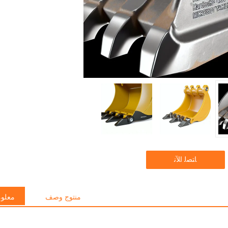
ﺎﺘﺼﻟ ﺍﻶﻧ
منتوج وصف
معلوم