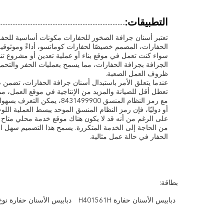
التطبيقات:
تعتبر أسنان جرافة الصخور للحفارات مكونات أساسية للحفر و
الحفارات، المصمم خصيصًا لحفارات كوماتسو، أداءً وموثوقي
الجرافة بجرافة الحفارات، مما يسمح بعمليات الحفر والتحمي
ظروف العمل الصعبة.
تعطل أقل للصيانة والمزيد من الإنتاجية في موقع العمل، مم
مع رمز النظام المنسق 9900
أو دوليًا، فإن رمز النظام المنسق الموحد يبسط العملية اللو
على الرغم من أنه قد لا يكون هناك موقع خدمة محلي متاح له
من الحاجة إلى الخدمة المتكررة. يسمح هذا التصميم سهل الاس
الحفار في حالة عمل مثالية.
بطاقة:
دبابيس الأسنان حفارة H401561H
دبابيس الأسنان حفارة نوع