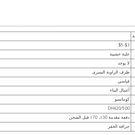
ة
$3-$5
علبة خشبية
لا يوجد
طرف الزاوية اليسرى
قياسي
أعمال البناء
كوماتسو
DH420/500
دفعة مقدمة 30٪، 70٪ قبل الشحن
جرافة الحفر