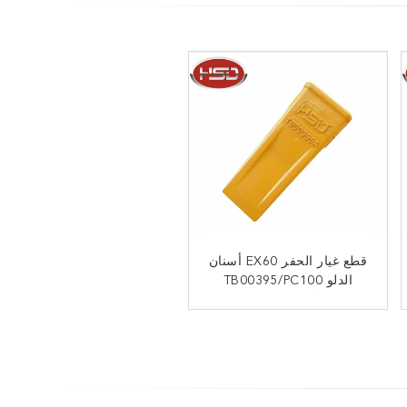
50Mn المواد المكسورة
قطع غيار الحفر EX60 أسنان
الحفارة المصغرة
الدلو TB00395/PC100
نقطة أسنان الدلو للحفر