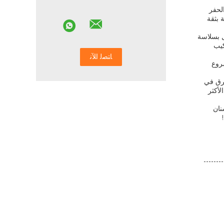
لحفر
 بثقة
ليتها للاستخدام. تم تصميم المحول، برقم الجزء 2713-1218، للتكامل بسلاسة
كيب
شروع
فرق في
لأكثر
نان