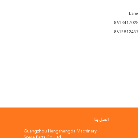
اتصل بنا
Guangzhou Hengshengda Machinery
Spare Parts Co.,Ltd