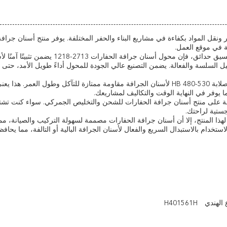
نقل المواد بكفاءة في مشاريع البناء والحفر المختلفة. يوفر منتج أسنان جرافة
ة في موقع العمل.
سواء كنت تعمل في موقع بناء أو عملية تعدين أو مشروع تنسيق حدائق، فإن محول أسنان جرافة الحفارات 2713-1218
ل السلسة والفعالة. يضمن التصنيع عالي الجودة للمحول أداءً طويل الأمد، حتى
عندما يتعلق الأمر باستبدال أسنان جرافة الحفارات، تضمن صلابة HB 480-530 لأسنان الجرافة مقاومة ممتازة للتآكل وطول العمر.
ا يوفر في النهاية الوقت والتكاليف لمشاريعك.
843149، يمكن التعرف بسهولة على منتج أسنان جرافة الحفارات للشحن والتخليص الجمركي. سواء كنت ت
جستية لراحتك.
ذا المنتج، إلا أن أسنان جرافة الحفارات مصممة لسهولة التركيب والصيانة، مم
تخدام بالاستبدال السريع والفعال لأسنان الجرافة البالية أو التالفة، مما يحاف
 الهندي
H401561H