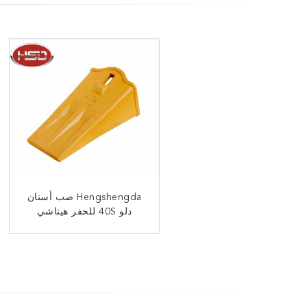
أسنان دلو الحفر DH220
Hengshengda صب أسنان
دلو 40S للحفر هيتاشي
2713-9041 للبيع بالجملة