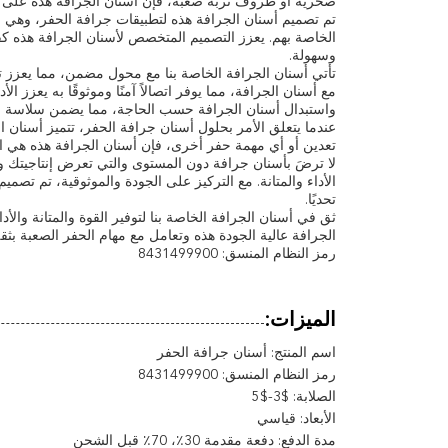
صخرية أو ظروف تربة صعبة، فإن أسنان الجرافة هذه على مست
تم تصميم أسنان الجرافة هذه لتطبيقات جرافة الحفر، وهي ال
الخاصة بهم. يعزز التصميم المتخصص لأسنان الجرافة هذه كف
وسهولة.
مع أسنان الجرافة، مما يوفر اتصالاً آمنًا وموثوقًا به يعزز ا
واستبدال أسنان الجرافة حسب الحاجة، مما يضمن سلاسة ا
عندما يتعلق الأمر بحلول أسنان جرافة الحفر، تتميز أسنان ال
تعدين أو أي مهمة حفر أخرى، فإن أسنان الجرافة هذه هي ال
لا ترضَ بأسنان جرافة دون المستوى والتي تعرض إنتاجيتك وس
الأداء والمتانة. مع التركيز على الجودة والموثوقية، تم تصميم
تحديًا.
ثق في أسنان الجرافة الخاصة بنا لتوفير القوة والمتانة والأ
الجرافة عالية الجودة هذه وتعامل مع مهام الحفر الصعبة بثق
رمز النظام المنسق: 8431499900
الميزات:
اسم المنتج: أسنان جرافة الحفر
رمز النظام المنسق: 8431499900
الصلابة: $3-$5
الأبعاد: قياسي
مدة الدفع: دفعة مقدمة 30٪، 70٪ قبل الشحن