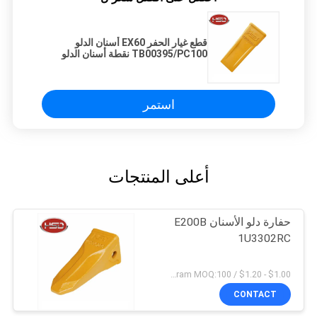
قطع غيار الحفر EX60 أسنان الدلو
TB00395/PC100 نقطة أسنان الدلو
للحفر
استمر
أعلى المنتجات
حفارة دلو الأسنان E200B
1U3302RC
$1.00 - $1.20 / Kilogram MOQ:100 كيلوغرام / كيلوغرام
CONTACT