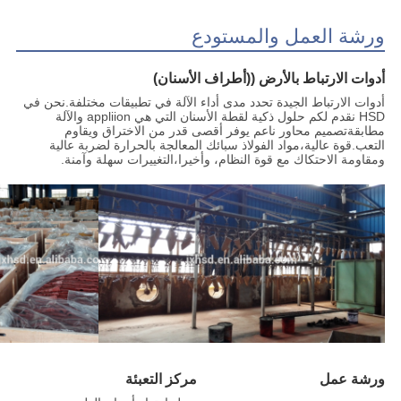
ورشة العمل والمستودع
أدوات الارتباط بالأرض ((أطراف الأسنان)
أدوات الارتباط الجيدة تحدد مدى أداء الآلة في تطبيقات مختلفة.نحن في
HSD نقدم لكم حلول ذكية لقطة الأسنان التي هي appliion والآلة
مطابقةتصميم محاور ناعم يوفر أقصى قدر من الاختراق ويقاوم
التعب.قوة عالية،مواد الفولاذ سبائك المعالجة بالحرارة لضربة عالية
ومقاومة الاحتكاك مع قوة النظام، وأخيرا،التغييرات سهلة وآمنة.
ورشة عمل
مركز التعبئة