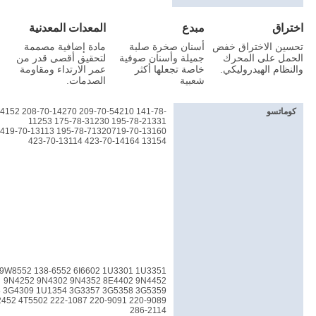
اختراق
مبدع
المعدات المعدنية
تحسين الاختراق خفض
أسنان صخرة صلبة
مادة إضافية مصممة
الحمل على المحرك
جميلة وأسنان صوفية
لتحقيق أقصى قدر من
والنظام الهيدروليكي.
خاصة تجعلها أكثر
عمر الارتداء ومقاومة
شعبية
الصدمات.
كوماتسو
4152 208-70-14270 209-70-54210 141-78-
11253 175-78-31230 195-78-21331
13154 423-70-14164 423-70-13114
9W8552 138-6552 6I6602 1U3301 1U3351
9N4252 9N4302 9N4352 8E4402 9N4452
 3G4309 1U1354 3G3357 3G5358 3G5359
52 4T5502 222-1087 220-9091 220-9089
286-2114