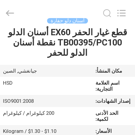
Hengshengda
Machinery
Spare
Parts
Co.,Ltd.
أسنان دلو حفارة
All
Rights
قطع غيار الحفر EX60 أسنان الدلو
الصفحة
Reserved.
TB00395/PC100 نقطة أسنان
الرئيسية
الدلو للحفر
منتجات
مكان المنشأ:
جيانغشي, الصين
معلومات
اسم العلامة
HSD
عنا
التجارية:
إصدار الشهادات:
ISO9001:2008
جولة
الحد الأدنى
200 كيلوغرام / كيلوغرام
في
لكمية:
المعمل
الأسعار:
$1.10 - $1.30 / Kilogram