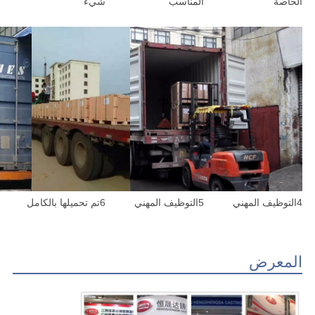
الخاصة
المناسب
شيء
4التوظيف المهني
5التوظيف المهني
6تم تحميلها بالكامل
المعرض