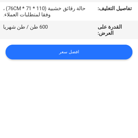
تفاصيل التغليف:
حالة رقائق خشبية (110 * 71 * 76CM) ،
مراقبة
وفقا لمتطلبات العملاء.
الجودة
القدرة على
600 طن / طن شهريا
العرض:
اتصل
افضل سعر
بنا
اطلب
اقتباس
خريطة
الموقع
PRIVACY