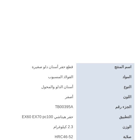
اسم المنتج
قطع حفر أسنان دلو صغيرة
المواد
الفولاذ المسبوب
النوع
أسنان الدلو والمحول
اللون
أصفر
الجزء رقم
TB00395A
التطبيق
حفر هيتاشي EX60 EX70 pc100
الوزن
2.3 كيلوغرام
صلابة
HRC46-52