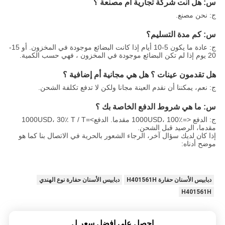
س: هل أنت شركة تجارية أم مصنعة ؟
ج: نحن مصنع.
س: كم مدة التسليم؟
ج: عادة ما يكون 5-10 أيام إذا كانت البضائع موجودة في المخزون. أو 15-
20 يوم إذا لم تكن البضائع موجودة في المخزون ، فهي حسب الكمية.
هل تقدمون عينات ؟ هل هي مجانية أم إضافية ؟
ج: نعم، يمكننا أن نقدم العينة مجانا ولكن لا تدفع تكلفة الشحن.
س: ما هي شروط الدفع الخاصة بك ؟
ج: الدفع <=1000USD، 100٪ مقدما. الدفع>=1000USD، 30٪ T / T
مقدما، الرصيد قبل الشحن.
إذا كان لديك سؤال آخر، الرجاء الشعور بالحرية في الاتصال بنا كما هو
موضح أدناه:
دبابيس الأسنان حفارة H401561H
دبابيس الأسنان حفارة نوع الهندي
H401561H
احصل على افضل سعر ل