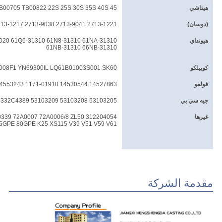
هيتاشي
B00705 TB00822 22S 25S 30S 35S 40S 45
(دوسان)
2713-1221 2713-9041 2713-9038 2713-1217 2713-1219 2713-0032 2713-1236
هيونداي
020 61Q6-31310 61N8-31310 61NA-31310
61NB-31310 66NB-31310
كوبيلكو
008F1 YN69300IL LQ61B01003S001 SK60
فولفو
14527863 14530544 1171-01910 14553243 14553244
جيه سي بي
53103205 53103208 53103209 332C4388 332C4389
غيرها
0339 72A0007 72A0006/8 ZL50 312204054
5GPE 80GPE K25 XS115 V39 V51 V59 V61
مقدمة الشركة