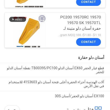
CONTACT
PC200 19570RC 19570
19570 SK 19570TL
حفرة أسنان دلو متينة لـ
كوماتسو
$1.10 - $1.80/ Kilogram MOQ:100 كيلوغرام / كيلوغرام
CONTACT
أسنان دلو حفارة
قطع غيار الحفر EX60 أسنان الدلو TB00395/PC100 نقطة أسنان الدلو
للحفر
آلات الهندسة أجزاء الحفرة أعلى فتحة أسنان دلو 4153603 للاستخدام
في نقل الأرض
EX100 أسنان دلو الحفر/أسنان 30S
فئات شعبية
جميع