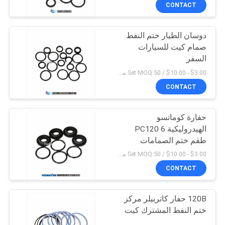
CONTACT
مراقبة
دوسان الطيار ختم النفط
الجودة
158
صمام كيت للسيارات
السفر
القواطع الجانبية دلو
اتصل
$3.00 - $10.00 / Set MOQ:50 مجموعة / مجموعات
حفارة
بنا
CONTACT
حفارة كوماتسو
اطلب
الهيدروليكية PC120 6
اقتباس
طقم ختم الصمامات
41
$3.00 - $10.00 / Set MOQ:50 مجموعة / مجموعات
خريطة
CONTACT
أسنان دلو لودر
الموقع
120B حفار كاتربيلر مركز
ختم النفط المشترك كيت
PRIVACY