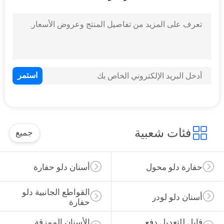
9
مجموعة ختم النفط
20
فئات شعبية
جميع
بندقية الشحوم
التلقائي
حفارة دلو محول
أسنان دلو حفارة
القواطع الجانبية دلو 
أسنان دلو لودر
حفارة
قابل للتعديل دفع 
الأسنان الممزقة 