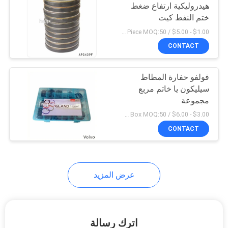
هيدروليكية ارتفاع ضغط
ختم النفط كيت
15
$1.00 - $5.00 / Piece MOQ:50 قطعة / قطع
CONTACT
اسطوانة قابلة للتعديل
فولفو حفارة المطاط
سيليكون يا خاتم مربع
مجموعة
$3.00 - $6.00 / Box MOQ:50 صندوق / صناديق
CONTACT
12
فلتر هواء حفارة
عرض المزيد
اترك رسالة