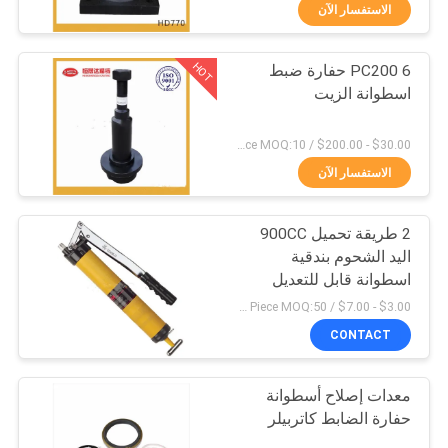
الاستفسار الآن
مراقبة
HOT
PC200 6 حفارة ضبط
الجودة
158
اسطوانة الزيت
القواطع الجانبية دلو
اتصل
$30.00 - $200.00 / Piece MOQ:10 قطعة / قطع
حفارة
بنا
الاستفسار الآن
2 طريقة تحميل 900CC
اطلب
اليد الشحوم بندقية
اقتباس
اسطوانة قابل للتعديل
41
$3.00 - $7.00 / Piece MOQ:50 قطعة / قطع
خريطة
CONTACT
أسنان دلو لودر
الموقع
معدات إصلاح أسطوانة
حفارة الضابط كاتربيلر
PRIVACY