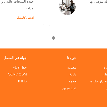
ة موصى بها!
جودة المنتجات عالية ، و
مرات
اديشن كاستيلو
حول نا
جولة في المعمل
رة
مقدمة
خط الانتاج
ول
تاريخ
OEM / ODM
ية دلو حفارة
خدمة
R & D
لدينا فريق