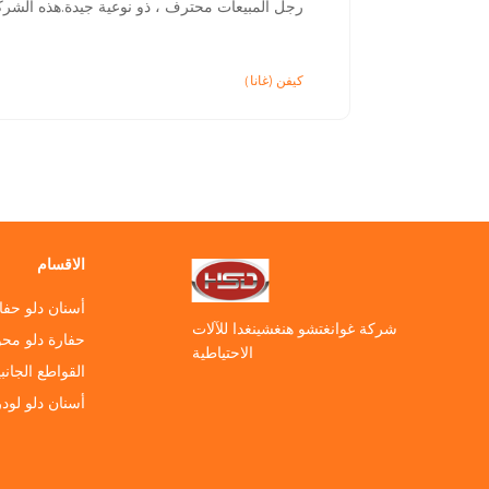
رجل المبيعات محترف ، ذو نوعية جيدة.هذه الشرك
كيفن (غانا）
الاقسام
أسنان دلو حفا
شركة غوانغتشو هنغشينغدا للآلات
حفارة دلو مح
الاحتياطية
القواطع الجانب
أسنان دلو لودر