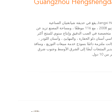
Guangzhou Hengshengda
شركة Jiangxi Hengshengda Casting Co.، Ltd.يقع في حديقة شيانغتيان الصناعية
بمقاطعة جينغان.تأسست الشركة في يونيو 2008 ، مع 116 موظفًا ، ومساحة المصنع تزيد عن
نتاج متخصصة في الصب الدقيق وإنتاج سنوي للمنتج أكثر
بشكل أساسي أسنان دلو الحفارة ، والمهايئ ، وأسنان اللودر ،
مر السنين ، كانت ملتزمة دائمًا بنموذج خدمة مبيعات التوزيع ، ومنافذ
م تصدير المنتجات أيضًا إلى الشرق الأوسط وجنوب شرق
1 دول.