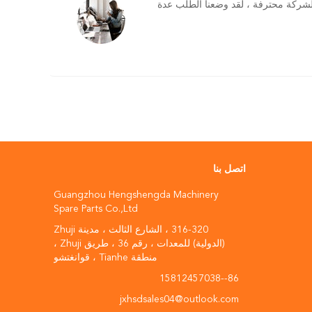
الشركة محترفة ، لقد وضعنا الطلب عدة
اتصل بنا
Guangzhou Hengshengda Machinery
Spare Parts Co.,Ltd
316-320 ، الشارع الثالث ، مدينة Zhuji
(الدولية) للمعدات ، رقم 36 ، طريق Zhuji ،
منطقة Tianhe ، قوانغتشو
86--15812457038
jxhsdsales04@outlook.com