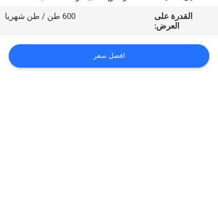
القدرة على
600 طن / طن شهريا
مراقبة
العرض:
الجودة
افضل سعر
اتصل
بنا
اطلب
اقتباس
خريطة
الموقع
PRIVACY