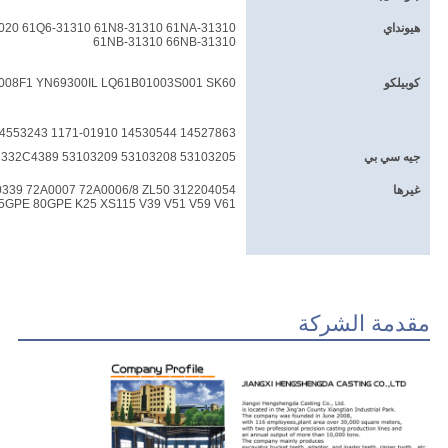
هيونداي
020 61Q6-31310 61N8-31310 61NA-31310
61NB-31310 66NB-31310
كوبيلكو
008F1 YN69300IL LQ61B01003S001 SK60
14527863 14530544 1171-01910 14553243 14553244
جيه سي بي
53103205 53103208 53103209 332C4388 332C4389
غيرها
0339 72A0007 72A0006/8 ZL50 312204054
5GPE 80GPE K25 XS115 V39 V51 V59 V61
مقدمة الشركة