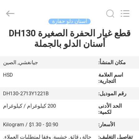
Hengshengda
Machinery
Spare
Parts
Co.,Ltd.
أسنان دلو حفارة
All
Rights
قطع غيار الحفرة الصغيرة DH130
الصفحة
Reserved.
أسنان الدلو بالجملة
الرئيسية
منتجات
مكان المنشأ:
جيانغشي, الصين
اسم العلامة
HSD
معلومات
التجارية:
عنا
رقم الموديل:
DH130-2713Y1221B
الحد الأدنى
200 كيلوغرام / كيلوغرام
جولة
لكمية:
في
الأسعار:
$0.90 - $1.30 / Kilogram
المعمل
تفاصيل التغليف:
حالة رقائق خشبية. وفقا لمتطلبات العملاء.