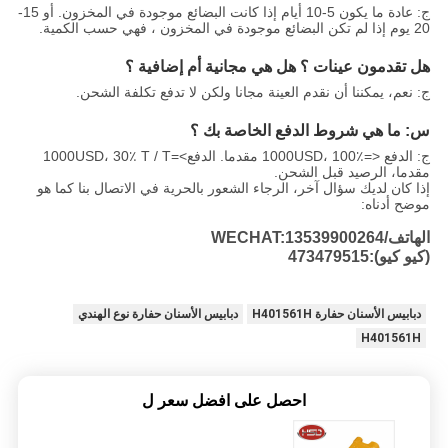
ج: عادة ما يكون 5-10 أيام إذا كانت البضائع موجودة في المخزون. أو 15-
20 يوم إذا لم تكن البضائع موجودة في المخزون ، فهي حسب الكمية.
هل تقدمون عينات ؟ هل هي مجانية أم إضافية ؟
ج: نعم، يمكننا أن نقدم العينة مجانا ولكن لا تدفع تكلفة الشحن.
س: ما هي شروط الدفع الخاصة بك ؟
ج: الدفع <=1000USD، 100٪ مقدما. الدفع>=1000USD، 30٪ T / T
مقدما، الرصيد قبل الشحن.
إذا كان لديك سؤال آخر، الرجاء الشعور بالحرية في الاتصال بنا كما هو
موضح أدناه:
الهاتف/WECHAT:13539900264
(كيو كيو):473479515
دبابيس الأسنان حفارة H401561H
دبابيس الأسنان حفارة نوع الهندي
H401561H
احصل على افضل سعر ل