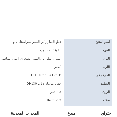
اسم المنتج
قطع الغيار رأس الحفر حفر أسنان دلو
المواد
الفولاذ المسبوب
النوع
أسنان الدلو، نوع الطين الصخري، النوع القياسي
اللون
أصفر
الجزء رقم
DH130-2713Y1221B
التطبيق
حفرة دوسان دياوو DH130
الوزن
4.3 كجم
صلابة
HRC46-52
اختراق
مبدع
المعدات المعدنية