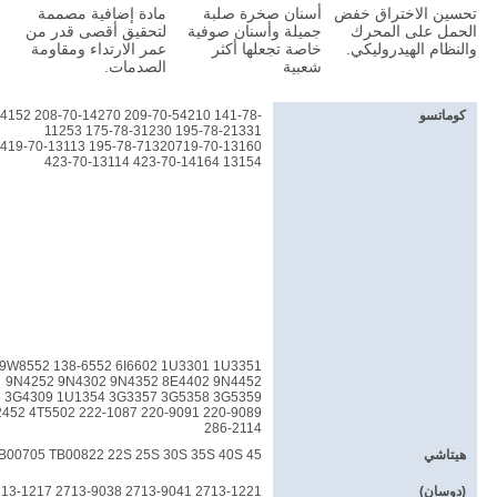
تحسين الاختراق خفض
أسنان صخرة صلبة
مادة إضافية مصممة
الحمل على المحرك
جميلة وأسنان صوفية
لتحقيق أقصى قدر من
والنظام الهيدروليكي.
خاصة تجعلها أكثر
عمر الارتداء ومقاومة
شعبية
الصدمات.
كوماتسو
4152 208-70-14270 209-70-54210 141-78-
11253 175-78-31230 195-78-21331
13154 423-70-14164 423-70-13114
9W8552 138-6552 6I6602 1U3301 1U3351
9N4252 9N4302 9N4352 8E4402 9N4452
 3G4309 1U1354 3G3357 3G5358 3G5359
52 4T5502 222-1087 220-9091 220-9089
286-2114
هيتاشي
B00705 TB00822 22S 25S 30S 35S 40S 45
(دوسان)
2713-1221 2713-9041 2713-9038 2713-1217 2713-1219 2713-0032 2713-1236