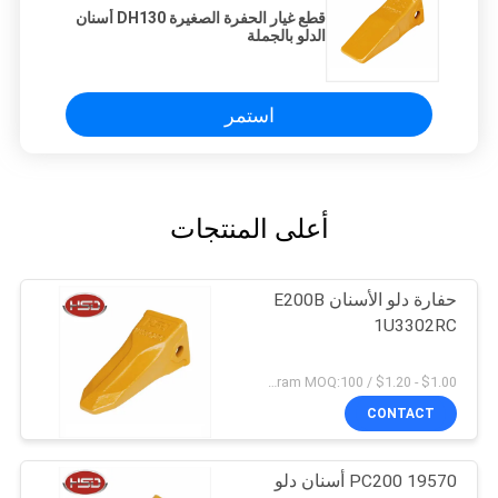
قطع غيار الحفرة الصغيرة DH130 أسنان
الدلو بالجملة
استمر
أعلى المنتجات
حفارة دلو الأسنان E200B
1U3302RC
$1.00 - $1.20 / Kilogram MOQ:100 كيلوغرام / كيلوغرام
CONTACT
PC200 19570 أسنان دلو