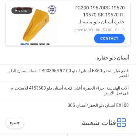
PC200 19570RC 19570
19570 SK 19570TL
حفرة أسنان دلو متينة لـ
كوماتسو
$1.10 - $1.80/ Kilogram MOQ:100 كيلوغرام / كيلوغرام
CONTACT
أسنان دلو حفارة
قطع غيار الحفر EX60 أسنان الدلو TB00395/PC100 نقطة أسنان الدلو
للحفر
آلات الهندسة أجزاء الحفرة أعلى فتحة أسنان دلو 4153603 للاستخدام
في نقل الأرض
EX100 أسنان دلو الحفر/أسنان 30S
فئات شعبية
جميع