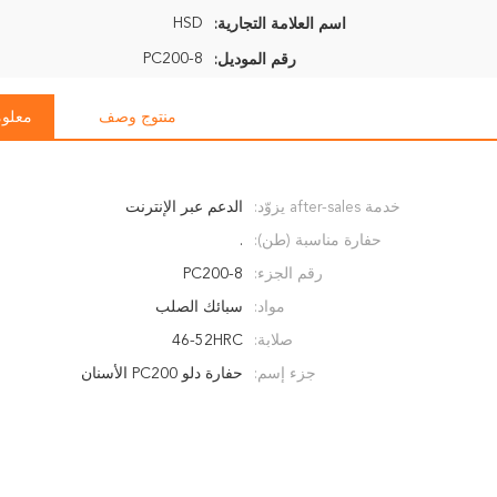
HSD
اسم العلامة التجارية:
PC200-8
رقم الموديل:
منتوج وصف
معلوم
خدمة after-sales يزوّد:
الدعم عبر الإنترنت
حفارة مناسبة (طن):
.
رقم الجزء:
PC200-8
مواد:
سبائك الصلب
صلابة:
46-52HRC
جزء إسم:
حفارة دلو PC200 الأسنان