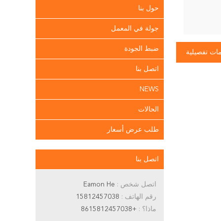
حول بنا
جولة في المعمل
ضبط الجودة
ات تفصيلية
اتصل بنا
NEWS
الحالات
طلب عرض أسعار
اتصل بنا
اتصل شخص :
Eamon He
رقم الهاتف :
15812457038
ماذا؟ :
+8615812457038