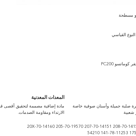
لو مسطحة
لنوع القياسي
كوماتسو PC200
المعدات المعدنية
ة صلبة جميلة وأسنان صوفية خاصة
مادة إضافية مصممة لتحقيق أقصى ق
 شعبية
الارتداء ومقاومة الصدمات.
20X-70-14160 205-70-19570 207-70-14151 208-70-141
54210 141-78-11253 17