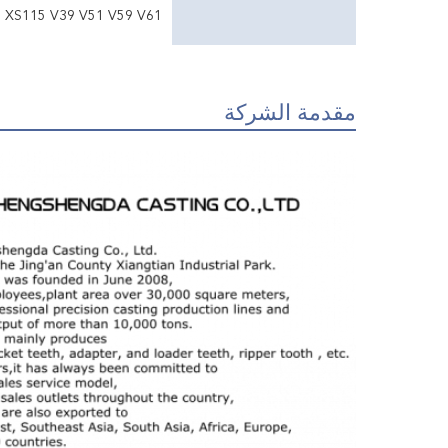
 XS115 V39 V51 V59 V61
مقدمة الشركة