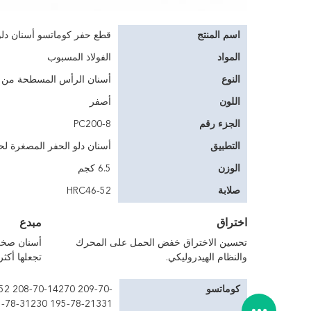
اسم المنتج
قطع حفر كوماتسو أسنان د
المواد
الفولاذ المسبوب
النوع
أسنان الرأس المسطحة من ا
اللون
أصفر
الجزء رقم
PC200-8
التطبيق
أسنان دلو الحفر المصغرة لحفر 
الوزن
6.5 كجم
صلابة
HRC46-52
اختراق
مبدع
تحسين الاختراق خفض الحمل على المحرك
أسنان صخر
والنظام الهيدروليكي.
تجعلها أكثر
كوماتسو
52 208-70-14270 209-70-
5-78-31230 195-78-21331