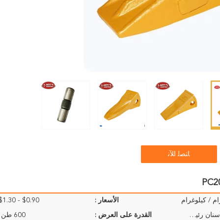
ﺎﺘﺼﻟ ﺍﻶﻧ
الأسعار :
$0.90 - $1.30 / Kilogram
PC 200 حفارة قطع غيار دلو الأسنان رئيس شقة 19570B التعبئة: حالة رقائق خشبية ، وفقا لمتطلبات العملاء.
القدرة على العرض :
600 طن / طن شهريا