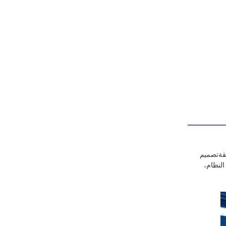
م حلول ذكية لقطة الأسنان التي هي appliion والآلة مطابقةتصميم
النظام،