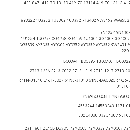
195-78-71320 419-70-13160 419-70-13113 419-70-13114 419-70-13170 423-847-
6Y3222 1U3252 1U3302 1U3352 7T3402 9W8452 9W8552 
9N4252 9N4302
1U1254 1U0257 3G4258 3G4259 1U1304 3G4308 3G4309
3G5359 6Y6335 6Y0309 6Y0352 6Y0359 6Y3352 9W2451 
220
TB00394 TB00395 TB00705 TB00822 
61N4-31310 E161-3027 61N6-31310 61N6-DA0020 61Q6-
31310
YN69B00008F1 YN69300I
23TF 60T ZL40B LG50C 72A0005 72A0339 72A0007 72