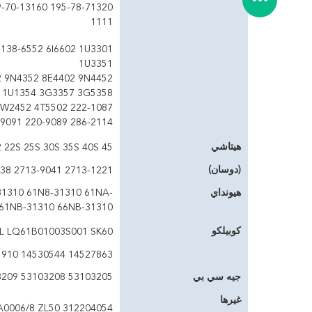
1111
138-6552 6I6602 1U3301
1U3351
 9N4352 8E4402 9N4452
 1U1354 3G3357 3G5358
9W2452 4T5502 222-1087
-9091 220-9089 286-2114
هيتاشي
22S 25S 30S 35S 40S 45
(دوسان)
2713-1221 2713-9041 2713-9038 2713-1217 2713-1219 2713-0032 2713-1236
هيونداي
31310 61N8-31310 61NA-
 61NB-31310 66NB-31310
كوبيلكو
L LQ61B01003S001 SK60
14527863 14530544 1171-01910 14553243 14553244
جيه سي بي
53103205 53103208 53103209 332C4388 332C4389
غيرها
A0006/8 ZL50 312204054