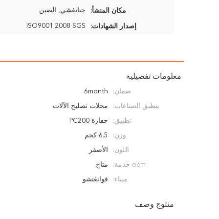
جيانغشي, الصين
مكان المنشأ:
ISO9001:2008 SGS
إصدار الشهادات:
معلومات تفصيلية
ضمان:
6month
ينطبق الصناعات:
محلات تصليح الآلات
تطبيق:
حفارة PC200
وزن:
6.5 كجم
اللون:
الأصفر
oem خدمة:
متاح
ميناء:
قوانغتشو
منتوج وصف