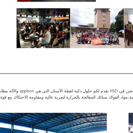
أدوات الارتباط الجيدة تحدد مدى أداء الآلة في تطبيقات مختلفة.نحن في HSD نقدم لك
،مواد الفولاذ سبائك المعالجة بالحرارة لضربة عالية ومقاومة الاحتكاك مع قوة 