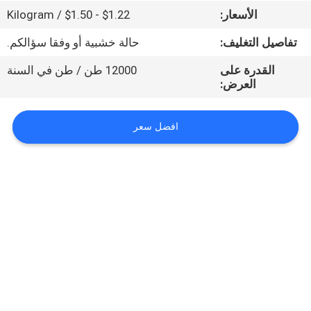
الأسعار:
$1.22 - $1.50 / Kilogram
مراقبة
تفاصيل التغليف:
حالة خشبية أو وفقا سؤالكم.
الجودة
القدرة على
12000 طن / طن في السنة
العرض:
اتصل
بنا
افضل سعر
اطلب
اقتباس
خريطة
الموقع
PRIVACY