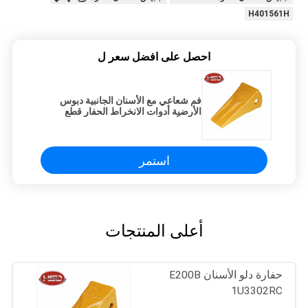
H401561H
احصل على افضل سعر ل
فم شعاعي مع الأسنان الجانبية دبوس
الأرضية أدوات الانخراط الحفار قطع
الغيار أسنان دلو PC300-1 من الصين
المصنع
استمر
أعلى المنتجات
حفارة دلو الأسنان E200B
1U3302RC