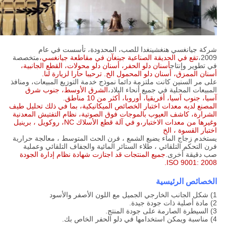
شركة جيانغسي هنغشينغدا للصب، المحدودة، تأسست في عام
2009،
تقع في الحديقة الصناعية جينغآن في مقاطعة جيانغسي،
متخصصة
في تطوير وإنتاج
أسنان دلو الحفر، أسنان دلو محولات، القطع الجانبية،
أسنان الممزق، أسنان دلو المحمول الخ. ترحيبا حارا لزيارة لنا.
على مر السنين كانت ملتزمة دائما نموذج خدمة التوزيع المبيعات، ومنافذ
المبيعات المحلية في جميع أنحاء البلاد،
الشرق الأوسط، جنوب شرق
آسيا، جنوب آسيا، أفريقيا، أوروبا، أكثر من 10 مناطق.
المصنع لديه معدات اختبار الخصائص الميكانيكية، بما في ذلك تحليل طيف
الشرارة، كاشف العيوب بالموجات فوق الصوتية، نظام التفتيش المعدنية
وغيرها من معدات الاختبار،و في آلة قطع الأسلاك NC، روكويل ، برينيل
اختبار القسوة ، الخ
يستخدم زجاج الماء يضيع الشمع ، فرن الحث المتوسط ، معالجة حرارية
فرن التحكم التلقائي ، طلاء الستائر المائية والجفاف التلقائي وعملية
صب دقيقة أخرى.
جميع المنتجات قد اجتازت شهادة نظام إدارة الجودة
ISO 9001: 2008.
الخصائص الرئيسية
1) شكل الجانب الخارجي الجميل مع اللون الأصفر والأسود
2) مادة أصلية ذات جودة جيدة.
3) السيطرة الصارمة على جودة المنتج.
4) مناسبة ويمكن استخدامها في دلو الحفر الخاص بك.