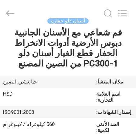
Hengshengda
Machinery
Spare
Parts
Co.,Ltd.
أسنان دلو حفارة
All
Rights
فم شعاعي مع الأسنان الجانبية
الصفحة
Reserved.
دبوس الأرضية أدوات الانخراط
الرئيسية
الحفار قطع الغيار أسنان دلو
منتجات
PC300-1 من الصين المصنع
معلومات
مكان المنشأ:
جيانغشي, الصين
عنا
اسم العلامة
HSD
التجارية:
جولة
إصدار الشهادات:
ISO9001:2008
في
الحد الأدنى
560 كيلوغرام / كيلوغرام
المعمل
لكمية: