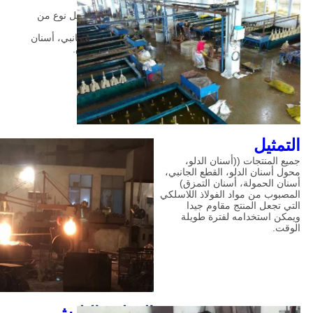
ومتخصصين
إنتاج نموذج شمع لكل نوع من
أسنان الدلو
محول دلو، مقص جانبي، أسنان
محملة، أسنان مزق.
التمثيل
جميع المنتجات ((أسنان الدلو،
محول أسنان الدلو، القطع الجانبي،
أسنان الحمولة، أسنان التمزق)
المصبوب من مواد الفولاذ اللاسلكي
التي تجعل المنتج مقاوم جيدا
ويمكن استخدامه لفترة طويلة
الوقت.
القطع والبليش