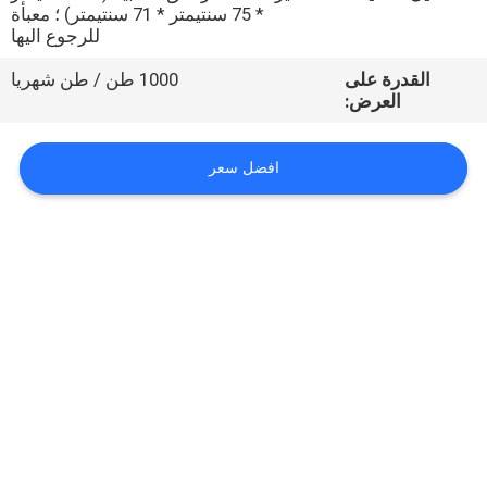
* 75 سنتيمتر * 71 سنتيمتر) ؛ معبأة
للرجوع اليها
مراقبة
القدرة على
1000 طن / طن شهريا
الجودة
العرض:
اتصل
افضل سعر
بنا
اطلب
اقتباس
خريطة
الموقع
PRIVACY