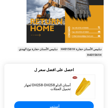
دبابيس الأسنان حفارة H401561H
دبابيس الأسنان حفارة نوع الهندي
H401561H
احصل على افضل سعر ل
أسنان الدلو DH258-DH258 لجهاز
تحميل العجلات
استمر