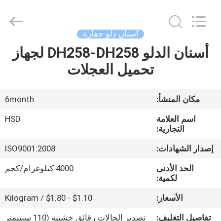
Hengshengda
Machinery
Spare
Parts
Co.,Ltd.
أسنان دلو حفارة
All
Rights
أسنان الدلو DH258-DH258 لجهاز
الصفحة
Reserved.
تحميل العجلات
الرئيسية
منتجات
مكان المنشأ:
6month
اسم العلامة
HSD
معلومات
التجارية:
عنا
إصدار الشهادات:
ISO9001:2008
الحد الأدنى
4000 كيلوغرام/كجم
جولة
لكمية:
في
الأسعار:
$1.10 - $1.80 / Kilogram
المعمل
تفاصيل التغليف:
تصدير الحالات رقائق خشبية (110 سنتيمتر