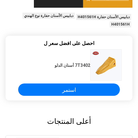
دبابيس الأسنان حفارة نوع الهندي
دبابيس الأسنان حفارة H401561H
H401561H
احصل على افضل سعر ل
7T3402 أسنان الدلو
استمر
أعلى المنتجات