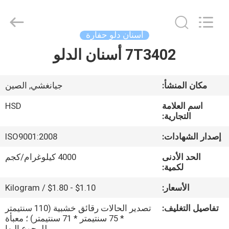
Hengshengda
Machinery
Spare
Parts
Co.,Ltd.
أسنان دلو حفارة
All
Rights
7T3402 أسنان الدلو
الصفحة
Reserved.
الرئيسية
مكان المنشأ:
جيانغشي, الصين
منتجات
اسم العلامة
HSD
التجارية:
معلومات
إصدار الشهادات:
ISO9001:2008
عنا
الحد الأدنى
4000 كيلوغرام/كجم
لكمية:
جولة
الأسعار:
$1.10 - $1.80 / Kilogram
في
تفاصيل التغليف:
تصدير الحالات رقائق خشبية (110 سنتيمتر
المعمل
* 75 سنتيمتر * 71 سنتيمتر) ؛ معبأة
للرجوع اليها