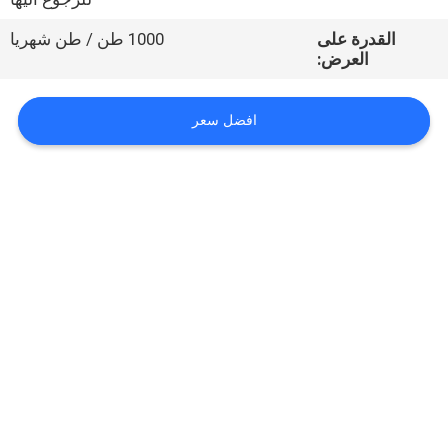
القدرة على
1000 طن / طن شهريا
مراقبة
العرض:
الجودة
افضل سعر
اتصل
بنا
اطلب
اقتباس
خريطة
الموقع
PRIVACY