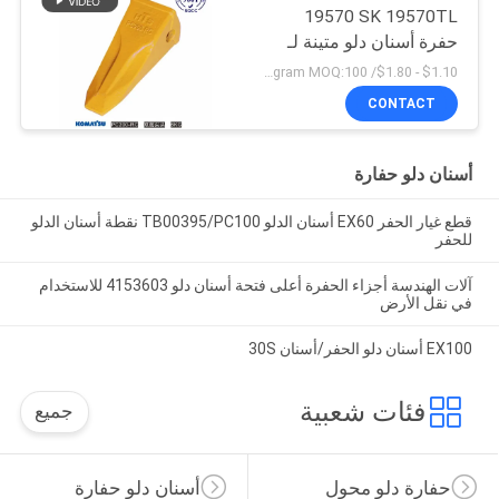
19570 SK 19570TL
حفرة أسنان دلو متينة لـ
كوماتسو
$1.10 - $1.80/ Kilogram MOQ:100 كيلوغرام / كيلوغرام
CONTACT
أسنان دلو حفارة
قطع غيار الحفر EX60 أسنان الدلو TB00395/PC100 نقطة أسنان الدلو
للحفر
آلات الهندسة أجزاء الحفرة أعلى فتحة أسنان دلو 4153603 للاستخدام
في نقل الأرض
EX100 أسنان دلو الحفر/أسنان 30S
فئات شعبية
جميع
حفارة دلو محول
أسنان دلو حفارة