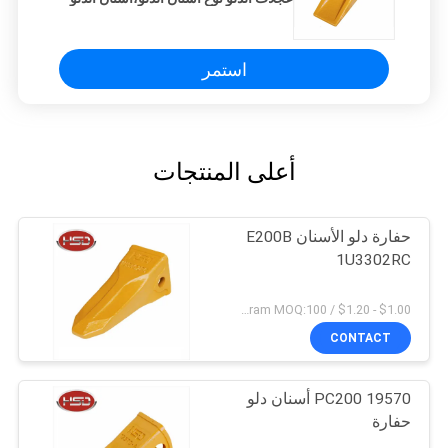
لحامل العجلات
استمر
أعلى المنتجات
حفارة دلو الأسنان E200B
1U3302RC
$1.00 - $1.20 / Kilogram MOQ:100 كيلوغرام / كيلوغرام
CONTACT
PC200 19570 أسنان دلو
حفارة