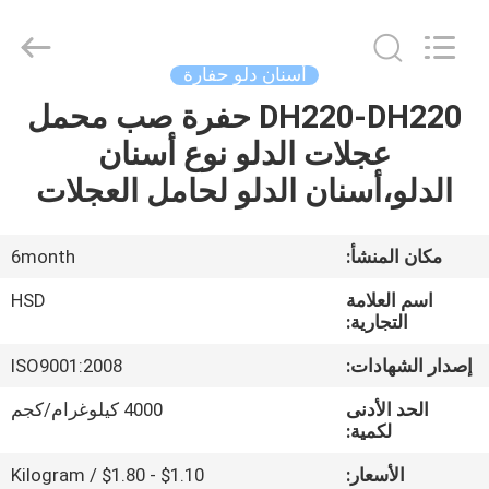
Hengshengda
Machinery
Spare
Parts
Co.,Ltd.
أسنان دلو حفارة
All
Rights
DH220-DH220 حفرة صب محمل
الصفحة
Reserved.
عجلات الدلو نوع أسنان
الرئيسية
الدلو،أسنان الدلو لحامل العجلات
منتجات
مكان المنشأ:
6month
معلومات
اسم العلامة
HSD
عنا
التجارية:
إصدار الشهادات:
ISO9001:2008
جولة
الحد الأدنى
4000 كيلوغرام/كجم
في
لكمية:
المعمل
الأسعار:
$1.10 - $1.80 / Kilogram