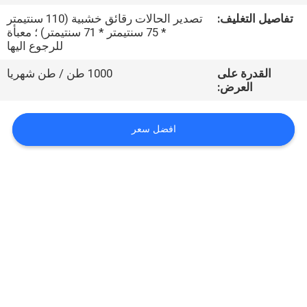
تفاصيل التغليف:
تصدير الحالات رقائق خشبية (110 سنتيمتر
مراقبة
* 75 سنتيمتر * 71 سنتيمتر) ؛ معبأة
للرجوع اليها
الجودة
القدرة على
1000 طن / طن شهريا
العرض:
اتصل
بنا
افضل سعر
اطلب
اقتباس
خريطة
الموقع
PRIVACY