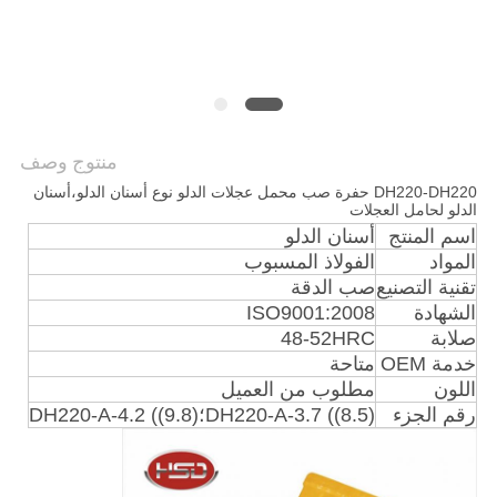
POLICY
منتوج وصف
DH220-DH220 حفرة صب محمل عجلات الدلو نوع أسنان الدلو،أسنان
الدلو لحامل العجلات
اسم المنتج
أسنان الدلو
المواد
الفولاذ المسبوب
تقنية التصنيع
صب الدقة
الشهادة
ISO9001:2008
صلابة
48-52HRC
خدمة OEM
متاحة
اللون
مطلوب من العميل
رقم الجزء
DH220-A-3.7 ((8.5)؛DH220-A-4.2 ((9.8)