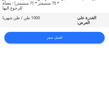
* 75 سنتيمتر * 71 سنتيمتر) ؛ معبأة
للرجوع اليها
مراقبة
القدرة على
1000 طن / طن شهريا
الجودة
العرض:
اتصل
افضل سعر
بنا
اطلب
اقتباس
خريطة
الموقع
PRIVACY