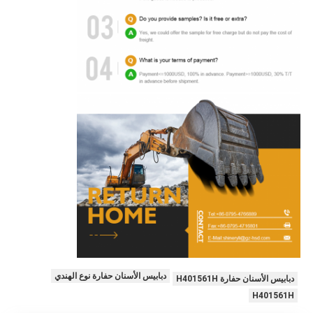
دبابيس الأسنان حفارة نوع الهندي
دبابيس الأسنان حفارة H401561H
H401561H