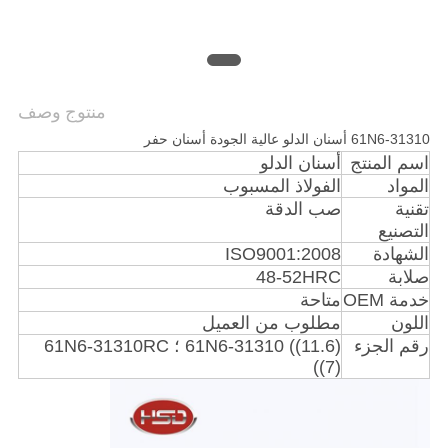
POLICY
منتوج وصف
61N6-31310 أسنان الدلو عالية الجودة أسنان حفر
اسم المنتج
أسنان الدلو
المواد
الفولاذ المسبوب
تقنية
صب الدقة
التصنيع
الشهادة
ISO9001:2008
صلابة
48-52HRC
خدمة OEM
متاحة
اللون
مطلوب من العميل
رقم الجزء
61N6-31310 ((11.6) ؛ 61N6-31310RC
((7)