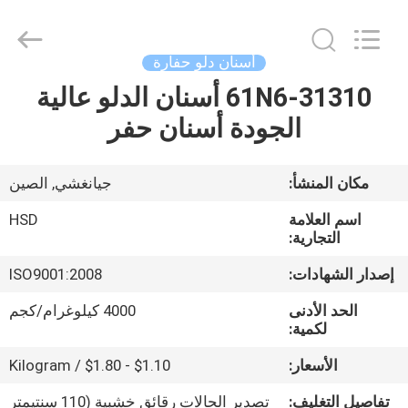
Hengshengda
Machinery
Spare
Parts
Co.,Ltd.
أسنان دلو حفارة
All
Rights
61N6-31310 أسنان الدلو عالية
الصفحة
Reserved.
الجودة أسنان حفر
الرئيسية
منتجات
مكان المنشأ:
جيانغشي, الصين
اسم العلامة
HSD
معلومات
التجارية:
عنا
إصدار الشهادات:
ISO9001:2008
الحد الأدنى
4000 كيلوغرام/كجم
جولة
لكمية:
في
الأسعار:
$1.10 - $1.80 / Kilogram
المعمل
تفاصيل التغليف:
تصدير الحالات رقائق خشبية (110 سنتيمتر