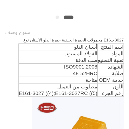
POLICY
منتوج وصف
E161-3027 محمولات الحفرة الخلفية حفرة الدلو الأسنان نوع
اسم المنتج
أسنان الدلو
المواد
الفولاذ المسبوب
تقنية التصنيع
صب الدقة
الشهادة
ISO9001:2008
صلابة
48-52HRC
خدمة OEM
متاحة
اللون
مطلوب من العميل
رقم الجزء
E161-3027 ((4);E161-3027RC ((5)