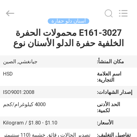
Hengshengda
Machinery
Spare
Parts
Co.,Ltd.
أسنان دلو حفارة
All
Rights
E161-3027 محمولات الحفرة
الصفحة
Reserved.
الخلفية حفرة الدلو الأسنان نوع
الرئيسية
منتجات
مكان المنشأ:
جيانغشي, الصين
اسم العلامة
HSD
معلومات
التجارية:
عنا
إصدار الشهادات:
ISO9001:2008
الحد الأدنى
4000 كيلوغرام/كجم
جولة
لكمية:
في
الأسعار:
$1.10 - $1.80 / Kilogram
المعمل
تفاصيل التغليف:
تصدير الحالات رقائق خشبية (110 سنتيمتر