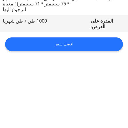
* 75 سنتيمتر * 71 سنتيمتر) ؛ معبأة
للرجوع اليها
مراقبة
القدرة على
1000 طن / طن شهريا
الجودة
العرض:
اتصل
افضل سعر
بنا
اطلب
اقتباس
خريطة
الموقع
PRIVACY