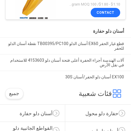
كوماتسو
$1.10 - $1.80/ Kilogram MOQ:100 كيلوغرام / كيلوغرام
CONTACT
أسنان دلو حفارة
قطع غيار الحفر EX60 أسنان الدلو TB00395/PC100 نقطة أسنان الدلو
للحفر
آلات الهندسة أجزاء الحفرة أعلى فتحة أسنان دلو 4153603 للاستخدام
في نقل الأرض
EX100 أسنان دلو الحفر/أسنان 30S
فئات شعبية
جميع
حفارة دلو محول
أسنان دلو حفارة
القواطع الجانبية دلو 
أسنان دلو لودر