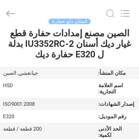
Hengshengda
Machinery
Spare
Parts
Co.,Ltd.
أسنان دلو حفارة
All
Rights
الصين مصنع إمدادات حفارة قطع
الصفحة
Reserved.
غيار ديك أسنان IU3352RC-2 بدلة
الرئيسية
ل E320 حفارة ديك
منتجات
مكان المنشأ:
جيانغشي, الصين
معلومات
اسم العلامة
HSD
عنا
التجارية:
إصدار الشهادات:
ISO9001:2008
جولة
رقم الموديل:
E320
في
الحد الأدنى
200 قطعة / قطعة
المعمل
لكمية: