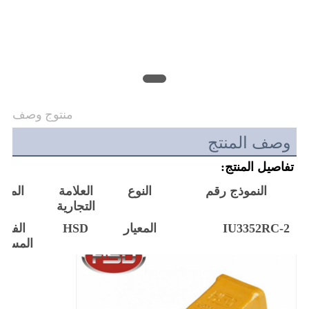
POLICY
منتوج وصف
وصف المنتج
تفاصيل المنتج:
النموذج رقم
النوع
العلامة
المواد
التجارية
IU3352RC-2
المعيار
HSD
الفولا
المسب