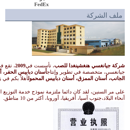
FedEx
ملف الشركة
شركة جيانغسي هنغشينغدا للصب
، تأسست في
2009
، تقع ف
جيانغسي، متخصصة في تطوير وإنتاج
أسنان دبابيس الحفر، أ
الجانب، أسنان الممزق، أسنان دبابيس المحمول
أهلاً بكم في زي
على مر السنين، لقد كان دائما ملتزمة نموذج خدمة التوزيع ال
أنحاء البلاد،جنوب آسيا، أفريقيا، أوروبا، أكثر من 10 مناطق.