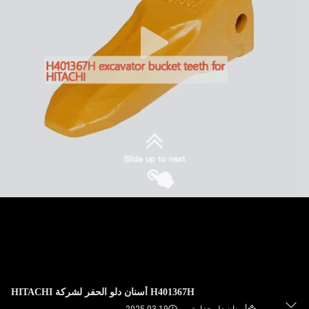
مراقبة
الجودة
اتصل
بنا
اطلب
اقتباس
خريطة
الموقع
H401367H أسنان دلو الحفر لشركة HITACHI
PRIVACY