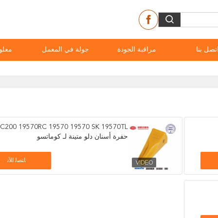
تصل بنا
مراقبة الجودة
جولة في المعمل
معلو
PC200 19570RC 19570 19570 SK 19570TL
حفرة أسنان دلو متينة لـ كوماتسو
ﺎﺘﺼﻟ ﺍﻶﻧ