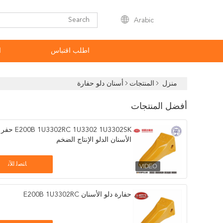
Arabic
اطلب اقتباس
ا
منزل
المنتجات
أسنان دلو حفارة
أفضل المنتجات
E200B 1U3302RC 1U3302 1U3302SK حفر
الأسنان الدلو الإنتاج الضخم
ﺎﺘﺼﻟ ﺍﻶﻧ
حفارة دلو الأسنان E200B 1U3302RC