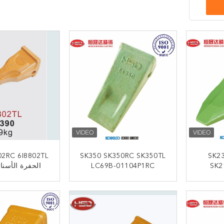
02RC 6I8802TL
SK350 SK350RC SK350TL
SK2
SK2
LC69B-01104P1RC
الحفرة الأسنا
فرة الدلو
الحفارأسنان الدلو الصخري
الطويلة اخترا
محددة
ISO9001 معتمدة
المقاوم للا
ﺎﺘﺼﻟ ﺍﻶﻧ
ﺎﺘﺼﻟ ﺍﻶ