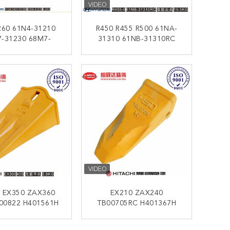
R60 61N4-31210
R450 R455 R500 61NA-
-31230 68M7-
31310 61NB-31310RC
66NB-31310 أسنان الدلو
31230TL إكسكا
الصخري الصلبة للغاية
النمر الحادة
ﺎﺘﺼﻟ ﺍﻶﻧ
ﺎﺘﺼﻟ ﺍﻶﻧ
 EX350 ZAX360
EX210 ZAX240
00822 H401561H
TB00705RC H401367H
H401564H 031B1 هيتاشي
H401561TL 
مكشوف أسنان دلو
الدلو المسط
ﺎﺘﺼﻟ ﺍﻶﻧ
ﺎﺘﺼﻟ ﺍﻶﻧ