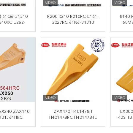
0 61Q6-31310
R200 R210 R210RC E161-
R140 
310RC E262-
3027RC 61N6-31310
68M7
تافور أسنان
أسنان الدلو المقاومة للآثار
3046 استبدال
catavor
ﺎﺘﺼﻟ ﺍﻶﻧ
ﺎﺘﺼﻟ ﺍﻶ
AX240 ZAX140
ZAX470 H401478H
EX300
401564HRC
H401478RC H401478TL
40S TB
هيتاشي أسنان
حفر هيتاشي أسنان النمر
C H401367TL
حة
22S أسنان دلو دائمة
ﺎﺘﺼﻟ ﺍﻶﻧ
ﺎﺘﺼﻟ ﺍﻶ