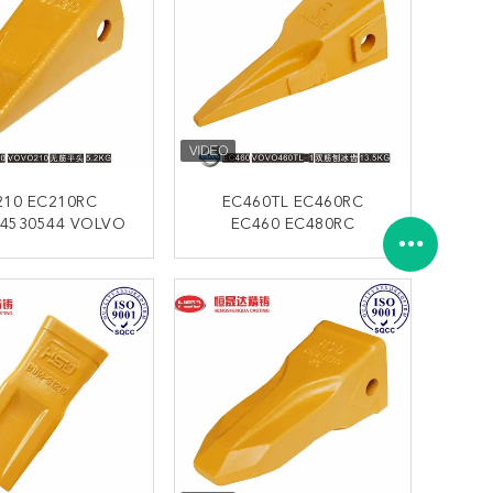
210 EC210RC
EC460TL EC460RC
EC460 EC480RC
14553243 14553244
دلو مسطحة تص
الحفرة الكبيرة
الطرفات الوحي
ﺎﺘﺼﻟ ﺍﻶﻧ
ﺎﺘﺼﻟ ﺍﻶﻧ