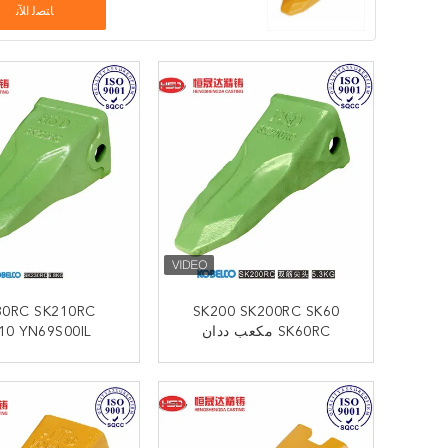
ﺎﺘﺼﻟ ﺍﻶﻧ
30RC SK210RC
SK200 SK200RC SK60
SK60RC مكعب ددان
10 YN69S00IL
الأسنان الأضلاع المقاومة
KOBELCO ح
أسنان التعدين ال
ﺎﺘﺼﻟ ﺍﻶﻧ
ﺎﺘﺼﻟ ﺍﻶﻧ