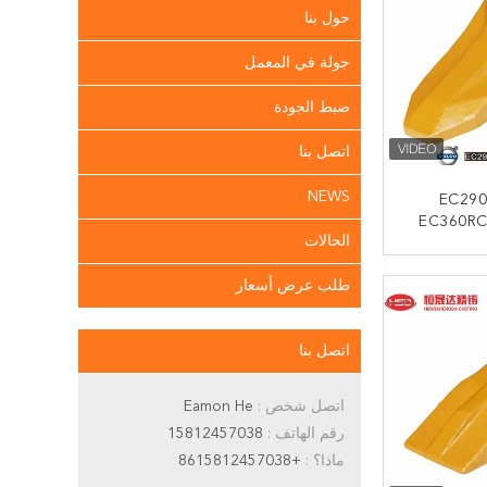
حول بنا
جولة في المعمل
ضبط الجودة
اتصل بنا
NEWS
EC290
EC360RC
الحالات
ة دبابة أسنان
ﻧ
طلب عرض أسعار
اتصل بنا
اتصل شخص :
Eamon He
رقم الهاتف :
15812457038
ماذا؟ :
+8615812457038