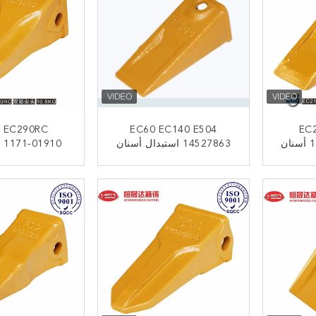
 EC290RC
EC60 EC140 E504
EC
14530544 VOLVO أسنان
14527863 استبدال أسنان
 1171-01910
ميم
الدلو المسطحة
VOLVO حفر
دة
52HRC
ﺎﺘﺼﻟ ﺍﻶﻧ
ﺎﺘﺼﻟ ﺍﻶ