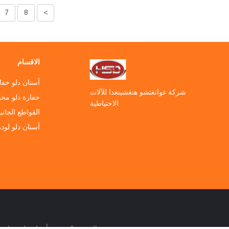
7
8
>
الاقسام
أسنان دلو حفا
شركة غوانغتشو هنغشينغدا للآلات
حفارة دلو مح
الاحتياطية
القواطع الجانب
أسنان دلو لودر