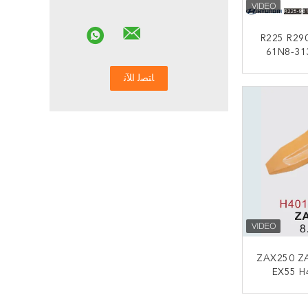
R225 R29
61N8-31
 أسنان الدلو
Ex
ﻧ
ZAX250 Z
EX55 H
TD22094R
ﻧ